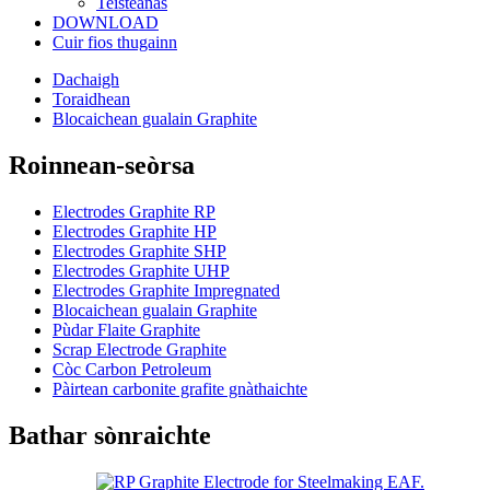
Teisteanas
DOWNLOAD
Cuir fios thugainn
Dachaigh
Toraidhean
Blocaichean gualain Graphite
Roinnean-seòrsa
Electrodes Graphite RP
Electrodes Graphite HP
Electrodes Graphite SHP
Electrodes Graphite UHP
Electrodes Graphite Impregnated
Blocaichean gualain Graphite
Pùdar Flaite Graphite
Scrap Electrode Graphite
Còc Carbon Petroleum
Pàirtean carbonite grafite gnàthaichte
Bathar sònraichte