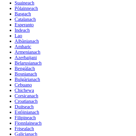
Suaineach
Pòlainneach
Basgach
Catalanach
Esperanto
Indeach
Lao
Albànianach
Amharic
Armenianach
Azerbaijani
Belarusianach
Bengàlach
Bosnianach
Bulgàrianach
Cebuano
Chichewa
Corsicanach
Croatianach
Duitseach
Estòinianach
Filipineach
Fionnlaineach
Frisealach
Galicianach