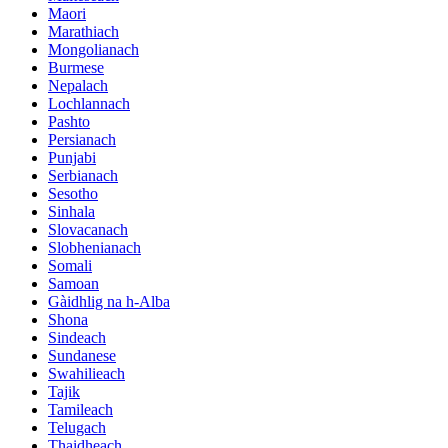
Maori
Marathiach
Mongolianach
Burmese
Nepalach
Lochlannach
Pashto
Persianach
Punjabi
Serbianach
Sesotho
Sinhala
Slovacanach
Slobhenianach
Somali
Samoan
Gàidhlig na h-Alba
Shona
Sindeach
Sundanese
Swahilieach
Tajik
Tamileach
Telugach
Thaidheach