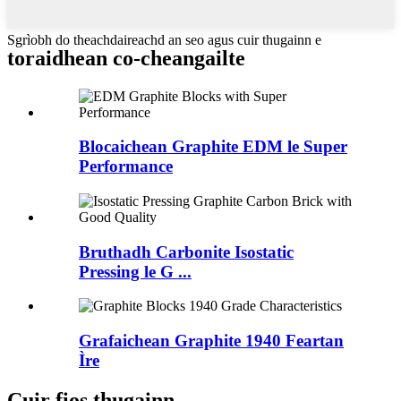
Sgrìobh do theachdaireachd an seo agus cuir thugainn e
toraidhean co-cheangailte
Blocaichean Graphite EDM le Super
Performance
Bruthadh Carbonite Isostatic
Pressing le G ...
Grafaichean Graphite 1940 Feartan
Ìre
Cuir fios thugainn