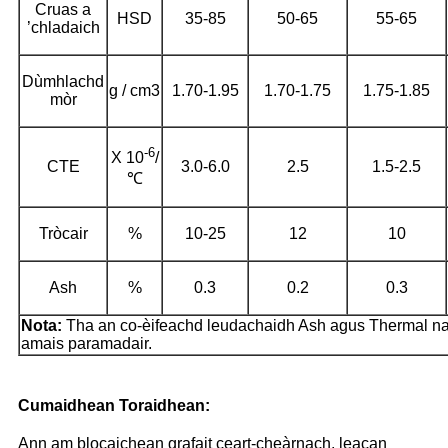
Cruas a
HSD
35-85
50-65
55-65
’chladaich
Dùmhlachd
g / cm3
1.70-1.95
1.70-1.75
1.75-1.85
mòr
-6
X 10
/
CTE
3.0-6.0
2.5
1.5-2.5
℃
Tròcair
%
10-25
12
10
Ash
%
0.3
0.2
0.3
Nota:
Tha an co-èifeachd leudachaidh Ash agus Thermal na
amais paramadair.
Cumaidhean Toraidhean:
Ann am blocaichean grafait ceart-cheàrnach, leacan