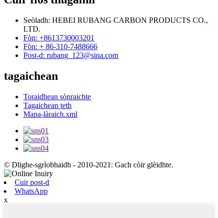
Seòladh: HEBEI RUBANG CARBON PRODUCTS CO.,
LTD.
Fòn: +8613730003201
Fòn: + 86-310-7488666
Post-d: rubang_123@sina.com
tagaichean
Toraidhean sònraichte
Tagaichean teth
Mapa-làraich.xml
© Dlighe-sgrìobhaidh - 2010-2021: Gach còir glèidhte.
Cuir post-d
WhatsApp
x