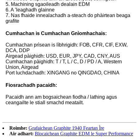
5. Machining sgaoileadh dealain EDM
6. A ’leaghadh glainne
7. Nas fhaide innealachadh a-steach do phàirtean beaga
grafite
Cumhachan is Cumhachan Gnìomhachais:
Cumhachan prìsean is lìbhrigidh: FOB, CFR, CIF, EXW,
DCA, DDP
Airgead pàighidh: USD, EUR, JPY, CAD, CNY, AUS
Cumhachan pàighidh: T / T, L / C, D / PD / A, Western
Union, Airgead
Port luchdachadh: XINGANG no QINGDAO, CHINA
Fiosrachadh pacaidh:
Pacaidh ann am bogsaichean fiodha / lathing agus
ceangailte le stiall smachd meatailt.
Roimhe:
Grafaichean Graphite 1940 Feartan Ìre
Air adhart:
Blocaichean Graphite EDM le Super Performance