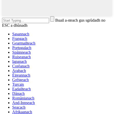
Buail a-steach gus sgrùdadh no
ESC a dhùnadh
Sasannach
Frangach
Gearmailteach
Portugalach
Spàinneach
Ruiseanach
Iapanach
Corèanach
Arabach
Èireannach
Grèigeach
Turcais
Eadailteach
Dànach
Romànianach
And-Innseach
Seacach
Afrikaanach