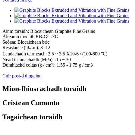
Ainm toraidh: Blocaichean Graphite Fine Grains
Àireamh modail: RB-GC-FG
Seòrsa: Blocaichean bric
Resistance (μΩ.m): 8 -12
Leudachadh teirmeach: 2.5 ~ 3.5 X10-6 / (100-600 ℃)
Neart teannachaidh (MPa): .15 ~ 30
Dùmhlachd coltas (g / cm³): 1.55 - 1.75 g / cm3
Cuir post-d thugainn
Mion-fhiosrachadh toraidh
Ceistean Cumanta
Tagaichean toraidh