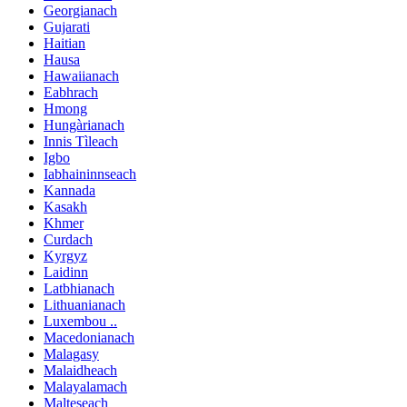
Georgianach
Gujarati
Haitian
Hausa
Hawaiianach
Eabhrach
Hmong
Hungàrianach
Innis Tìleach
Igbo
Iabhaininnseach
Kannada
Kasakh
Khmer
Curdach
Kyrgyz
Laidinn
Latbhianach
Lithuanianach
Luxembou ..
Macedonianach
Malagasy
Malaidheach
Malayalamach
Malteseach