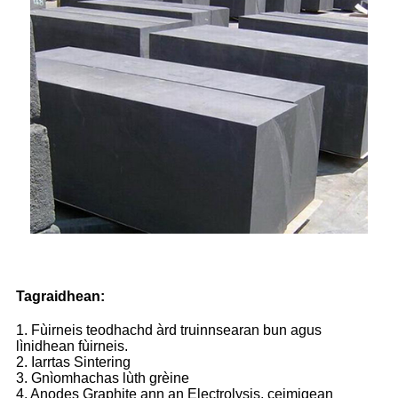
Tagraidhean:
1. Fùirneis teodhachd àrd truinnsearan bun agus
lìnidhean fùirneis.
2. Iarrtas Sintering
3. Gnìomhachas lùth grèine
4. Anodes Graphite ann an Electrolysis, ceimigean