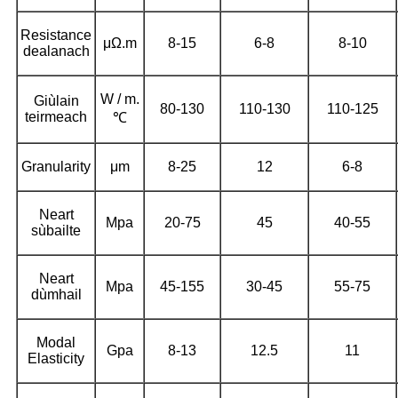
Resistance
μΩ.m
8-15
6-8
8-10
dealanach
W / m.
Giùlain
80-130
110-130
110-125
teirmeach
℃
Granularity
μm
8-25
12
6-8
Neart
Mpa
20-75
45
40-55
sùbailte
Neart
Mpa
45-155
30-45
55-75
dùmhail
Modal
Gpa
8-13
12.5
11
Elasticity