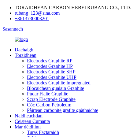
TORAIDHEAN CARBON HEBEI RUBANG CO., LTD.
rubang_123@sina.com
+8613730003201
Sasannach
Dachaigh
Toraidhean
Electrodes Graphite RP
Electrodes Graphite HP
Electrodes Graphite SHP
Electrodes Graphite UHP
Electrodes Graphite Impregnated
Blocaichean gualain Graphite
Pùdar Flaite Graphite
Scrap Electrode Graphite
Còc Carbon Petroleum
Pàirtean carbonite grafite gnàthaichte
Naidheachdan
Ceistean Cumanta
Mar dèidhinn
Turas Factaraidh