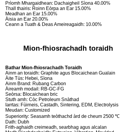
Prìomh Mhargaidhean: Dachaigheil Sìona 40.00%
Thall thairis: Roinn Eòrpa an Ear 15.00%
Meadhan an Ear 15.00%
Àisia an Ear 20.00%
Ceann a Tuath & Deas Ameireagaidh: 10.00%
Mion-fhiosrachadh toraidh
Bathar Mion-fhiosrachadh Toraidh
Ainm an toraidh: Graphite agus Blocaichean Gualain
Àite Tùs: Hebei, Sìona
Ainm Brand: Rubang Carbon
Àireamh modail: RB-GC-FG
Seòrsa: Blocaichean bric
Stuth amh: Còc Petroleum Snàthad
Iarrtas: Fùirneis, Castadh, Sintering, EDM, Electrolysis
Meudan: Customized
Superiority: Seasamh teòthachd àrd de cheum 2500 ℃
Dath: Dubh
Frith-aghaidh creimeadh, searbhag agus alcalan