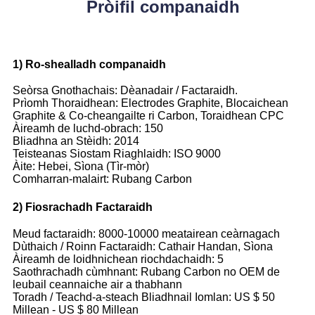
Pròifil companaidh
1) Ro-shealladh companaidh
Seòrsa Gnothachais: Dèanadair / Factaraidh.
Prìomh Thoraidhean: Electrodes Graphite, Blocaichean
Graphite & Co-cheangailte ri Carbon, Toraidhean CPC
Àireamh de luchd-obrach: 150
Bliadhna an Stèidh: 2014
Teisteanas Siostam Riaghlaidh: ISO 9000
Àite: Hebei, Sìona (Tìr-mòr)
Comharran-malairt: Rubang Carbon
2) Fiosrachadh Factaraidh
Meud factaraidh: 8000-10000 meatairean ceàrnagach
Dùthaich / Roinn Factaraidh: Cathair Handan, Sìona
Àireamh de loidhnichean riochdachaidh: 5
Saothrachadh cùmhnant: Rubang Carbon no OEM de
leubail ceannaiche air a thabhann
Toradh / Teachd-a-steach Bliadhnail Iomlan: US $ 50
Millean - US $ 80 Millean