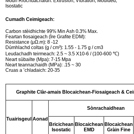
Modh Riochdachaidh: Extrusion, Vibration, Moulded,
Isostatic
Cumadh Ceimigeach:
Carbon stèidhichte 99% Min Ash 0.3% Max.
Feartan fiosaigeach (Ìre Grafite EDM):
Resistance (μΩ.m): 8 -12
Dùmhlachd coltas (g / cm³): 1.55 - 1.75 g / cm3
Leudachadh teirmeach: 2.5 ~ 3.5 X10-6 / (100-600 ℃)
Neart sùbailte (Mpa): 7-15 Mpa
Neart teannachaidh (MPa): .15 ~ 30
Cruas a ’chladaich: 20-35
Graphite
Clàr-amais Blocaichean-Fiosaigeach & Ce
Sònrachaidhean
Tuairisgeul
Aonad
Bricichean
Blocaichean
Blocaichean
Isostatic
EMD
Gràin Fine