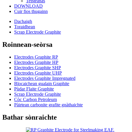
Teisteanas
DOWNLOAD
Cuir fios thugainn
Dachaigh
Toraidhean
Scrap Electrode Graphite
Roinnean-seòrsa
Electrodes Graphite RP
Electrodes Graphite HP
Electrodes Graphite SHP
Electrodes Graphite UHP
Electrodes Graphite Impregnated
Blocaichean gualain Graphite
Pùdar Flaite Graphite
Scrap Electrode Graphite
Còc Carbon Petroleum
Pàirtean carbonite grafite gnàthaichte
Bathar sònraichte