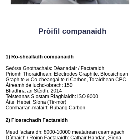
Pròifil companaidh
1) Ro-shealladh companaidh
Seòrsa Gnothachais: Dèanadair / Factaraidh.
Prìomh Thoraidhean: Electrodes Graphite, Blocaichean
Graphite & Co-cheangailte ri Carbon, Toraidhean CPC
Àireamh de luchd-obrach: 150
Bliadhna an Stèidh: 2014
Teisteanas Siostam Riaghlaidh: ISO 9000
Àite: Hebei, Sìona (Tìr-mòr)
Comharran-malairt: Rubang Carbon
2) Fiosrachadh Factaraidh
Meud factaraidh: 8000-10000 meatairean ceàrnagach
Dùthaich / Roinn Factaraidh: Cathair Handan, Sìona