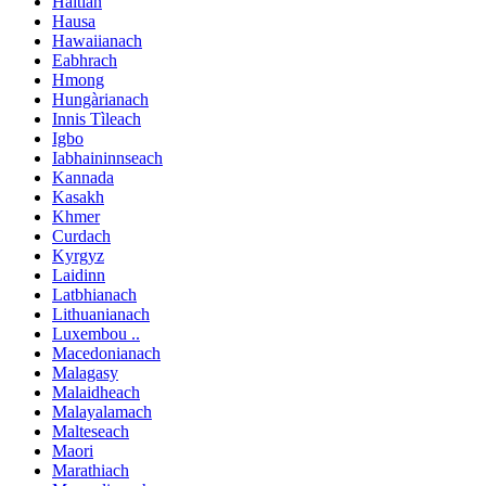
Haitian
Hausa
Hawaiianach
Eabhrach
Hmong
Hungàrianach
Innis Tìleach
Igbo
Iabhaininnseach
Kannada
Kasakh
Khmer
Curdach
Kyrgyz
Laidinn
Latbhianach
Lithuanianach
Luxembou ..
Macedonianach
Malagasy
Malaidheach
Malayalamach
Malteseach
Maori
Marathiach