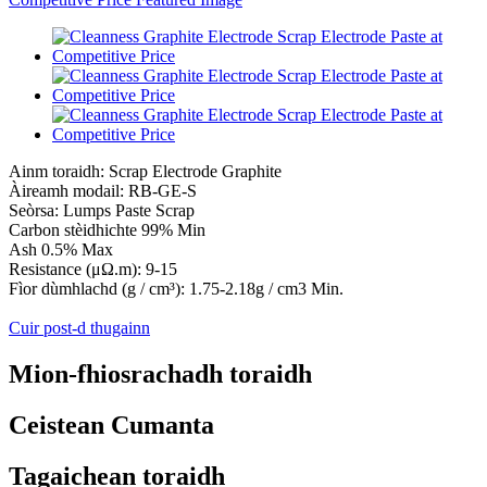
Ainm toraidh: Scrap Electrode Graphite
Àireamh modail: RB-GE-S
Seòrsa: Lumps Paste Scrap
Carbon stèidhichte 99% Min
Ash 0.5% Max
Resistance (μΩ.m): 9-15
Fìor dùmhlachd (g / cm³): 1.75-2.18g / cm3 Min.
Cuir post-d thugainn
Mion-fhiosrachadh toraidh
Ceistean Cumanta
Tagaichean toraidh