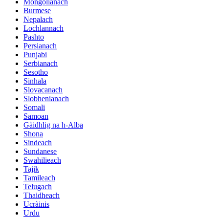
Mongolianach
Burmese
Nepalach
Lochlannach
Pashto
Persianach
Punjabi
Serbianach
Sesotho
Sinhala
Slovacanach
Slobhenianach
Somali
Samoan
Gàidhlig na h-Alba
Shona
Sindeach
Sundanese
Swahilieach
Tajik
Tamileach
Telugach
Thaidheach
Ucràinis
Urdu