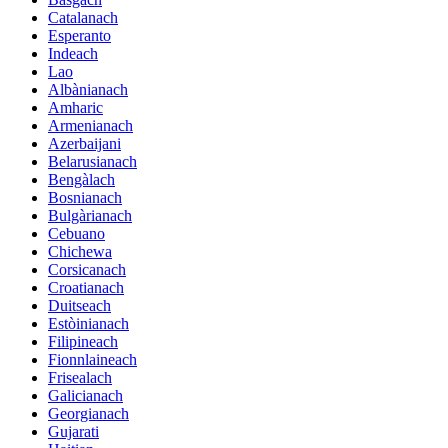
Catalanach
Esperanto
Indeach
Lao
Albànianach
Amharic
Armenianach
Azerbaijani
Belarusianach
Bengàlach
Bosnianach
Bulgàrianach
Cebuano
Chichewa
Corsicanach
Croatianach
Duitseach
Estòinianach
Filipineach
Fionnlaineach
Frisealach
Galicianach
Georgianach
Gujarati