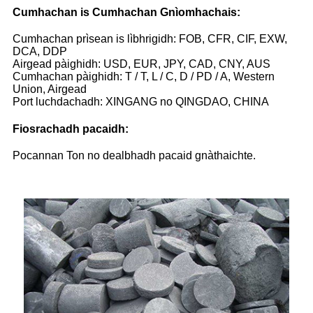
Cumhachan is Cumhachan Gnìomhachais:
Cumhachan prìsean is lìbhrigidh: FOB, CFR, CIF, EXW,
DCA, DDP
Airgead pàighidh: USD, EUR, JPY, CAD, CNY, AUS
Cumhachan pàighidh: T / T, L / C, D / PD / A, Western
Union, Airgead
Port luchdachadh: XINGANG no QINGDAO, CHINA
Fiosrachadh pacaidh:
Pocannan Ton no dealbhadh pacaid gnàthaichte.