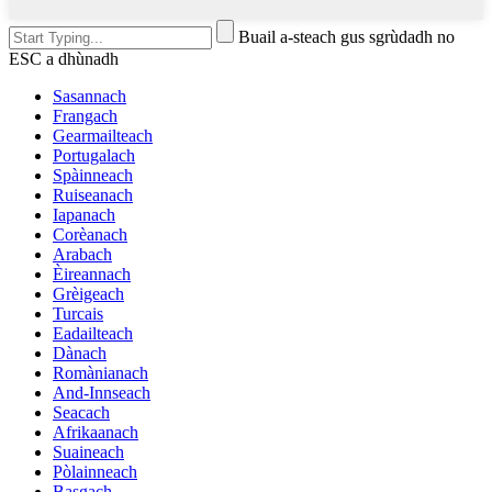
Buail a-steach gus sgrùdadh no
ESC a dhùnadh
Sasannach
Frangach
Gearmailteach
Portugalach
Spàinneach
Ruiseanach
Iapanach
Corèanach
Arabach
Èireannach
Grèigeach
Turcais
Eadailteach
Dànach
Romànianach
And-Innseach
Seacach
Afrikaanach
Suaineach
Pòlainneach
Basgach