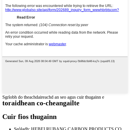
Sgrìobh do theachdaireachd an seo agus cuir thugainn e
toraidhean co-cheangailte
Cuir fios thugainn
Seòladh: HEBEI RUBANG CARBON PRODUCTS CO.,