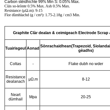
Carbon stèidhichte 99% Min S: 0.05% Max.
Cùis so-leònte 0.5% Max. Ash 0.5% Max.
Resistance (μΩ.m): 9-15
Fìor dùmhlachd (g / cm³): 1.75-2.18g / cm3 Min.
Graphite
Clàr dealan & ceimigeach Electrode Scrap 
Sònrachaidhean
(Trapezoid,
Siolandai
Tuairisgeul
Aonad
gèadh
s
)
Coltas
-
Flake dubh no wder
Resistance
μΩ.m
8-12
dealanach
Neart
Mpa
20-25
dùmhail