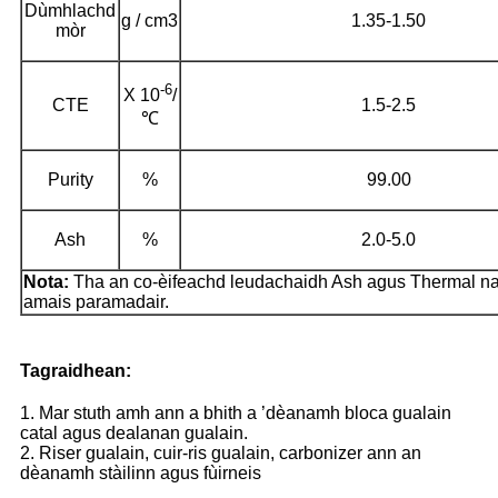
Dùmhlachd
g / cm3
1.35-1.50
mòr
-6
X 10
/
CTE
1.5-2.5
℃
Purity
%
99.00
Ash
%
2.0-5.0
Nota:
Tha an co-èifeachd leudachaidh Ash agus Thermal na
amais paramadair.
Tagraidhean:
1. Mar stuth amh ann a bhith a ’dèanamh bloca gualain
catal agus dealanan gualain.
2. Riser gualain, cuir-ris gualain, carbonizer ann an
dèanamh stàilinn agus fùirneis