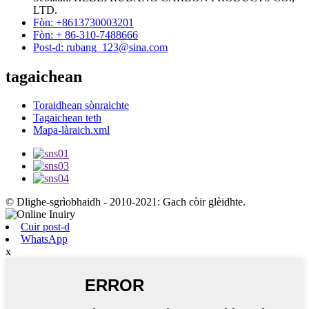
LTD.
Fòn: +8613730003201
Fòn: + 86-310-7488666
Post-d: rubang_123@sina.com
tagaichean
Toraidhean sònraichte
Tagaichean teth
Mapa-làraich.xml
© Dlighe-sgrìobhaidh - 2010-2021: Gach còir glèidhte.
Cuir post-d
WhatsApp
x