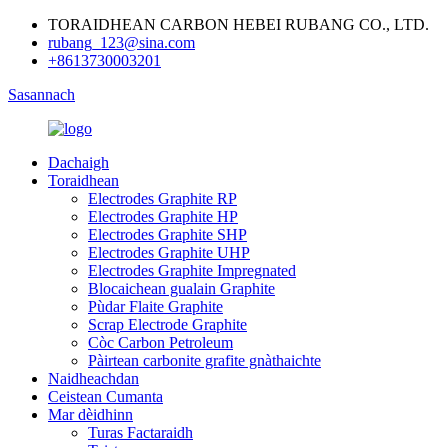
TORAIDHEAN CARBON HEBEI RUBANG CO., LTD.
rubang_123@sina.com
+8613730003201
Sasannach
Dachaigh
Toraidhean
Electrodes Graphite RP
Electrodes Graphite HP
Electrodes Graphite SHP
Electrodes Graphite UHP
Electrodes Graphite Impregnated
Blocaichean gualain Graphite
Pùdar Flaite Graphite
Scrap Electrode Graphite
Còc Carbon Petroleum
Pàirtean carbonite grafite gnàthaichte
Naidheachdan
Ceistean Cumanta
Mar dèidhinn
Turas Factaraidh