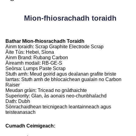
Mion-fhiosrachadh toraidh
Bathar Mion-fhiosrachadh Toraidh
Ainm toraidh: Scrap Graphite Electrode Scrap
Àite Tùs: Hebei, Sìona
Ainm Brand: Rubang Carbon
Àireamh modail: RB-GE-S
Seòrsa: Lumps Paste Scrap
Stuth amh: Meud goirid agus dealanan grafite briste
Iarrtas: Stuth amh de bhlocaichean gualain no Carbon
Raiser
Meudan gràin: Tricead no gnàthaichte
Superiority: Glan, às aonais neo-chunbhalachd
Dath: Dubh
Sònrachaidhean teicnigeach leantainneach agus
teisteanasach
Cumadh Ceimigeach: