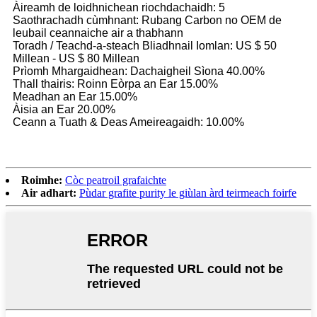
Àireamh de loidhnichean riochdachaidh: 5
Saothrachadh cùmhnant: Rubang Carbon no OEM de
leubail ceannaiche air a thabhann
Toradh / Teachd-a-steach Bliadhnail Iomlan: US $ 50
Millean - US $ 80 Millean
Prìomh Mhargaidhean: Dachaigheil Sìona 40.00%
Thall thairis: Roinn Eòrpa an Ear 15.00%
Meadhan an Ear 15.00%
Àisia an Ear 20.00%
Ceann a Tuath & Deas Ameireagaidh: 10.00%
Roimhe:
Còc peatroil grafaichte
Air adhart:
Pùdar grafite purity le giùlan àrd teirmeach foirfe